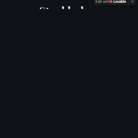
Edit with
Stockholms
premiär
storband